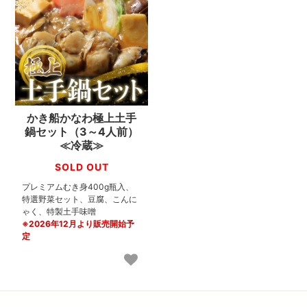
かき船かなわ極上土手
鍋セット（3～4人前）
≪冷蔵≫
SOLD OUT
プレミアムむき身400g瓶入、
特選野菜セット、豆腐、こんに
ゃく、特製土手味噌
※2026年12月より販売開始予
定