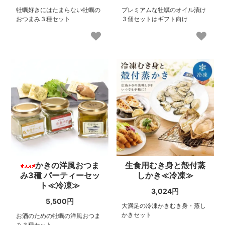
牡蠣好きにはたまらない牡蠣の
プレミアムな牡蠣のオイル漬け
おつまみ３種セット
３個セットはギフト向け
かきの洋風おつま
生食用むき身と殻付蒸
み3種 パーティーセッ
しかき≪冷凍≫
ト≪冷凍≫
3,024円
5,500円
大満足の冷凍かきむき身・蒸し
かきセット
お酒のための牡蠣の洋風おつま
み３種セット