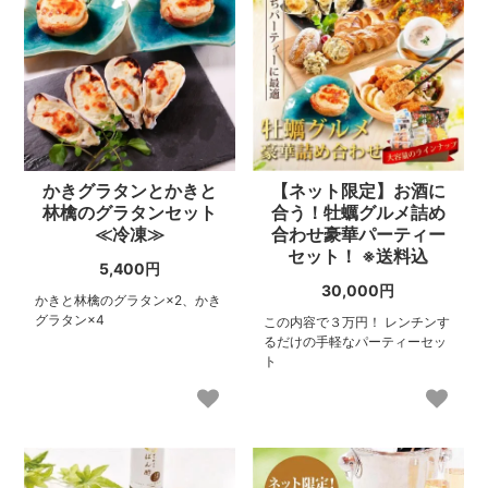
かきグラタンとかきと
【ネット限定】お酒に
林檎のグラタンセット
合う！牡蠣グルメ詰め
≪冷凍≫
合わせ豪華パーティー
セット！ ※送料込
5,400円
30,000円
かきと林檎のグラタン×2、かき
グラタン×4
この内容で３万円！ レンチンす
るだけの手軽なパーティーセッ
ト