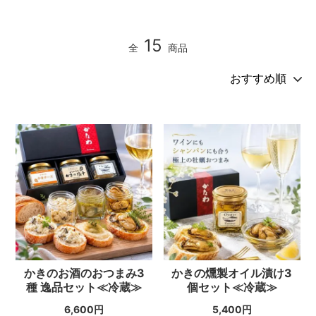
15
全
商品
かきのお酒のおつまみ3
かきの燻製オイル漬け3
種 逸品セット≪冷蔵≫
個セット≪冷蔵≫
6,600円
5,400円