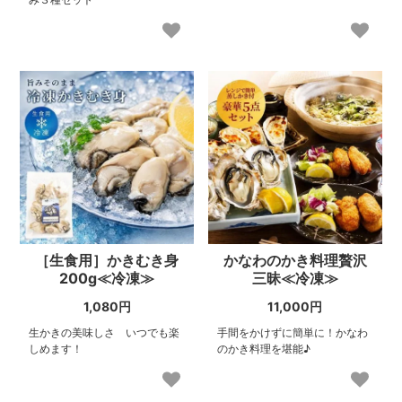
［生食用］かきむき身
かなわのかき料理贅沢
200g≪冷凍≫
三昧≪冷凍≫
1,080円
11,000円
生かきの美味しさ いつでも楽
手間をかけずに簡単に！かなわ
しめます！
のかき料理を堪能♪