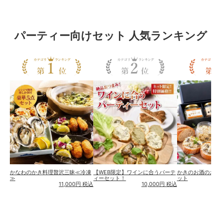
パーティー向けセット 人気ランキング
かなわのかき料理贅沢三昧≪冷凍
【WEB限定】ワインに合うパーテ
かきのお酒のおつ
≫
ィーセット！
ット
11,000
円 税込
10,000
円 税込