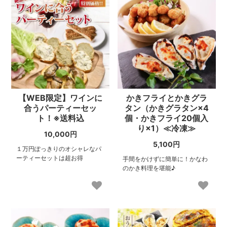
【WEB限定】ワインに
かきフライとかきグラ
合うパーティーセッ
タン（かきグラタン×4
ト！※送料込
個・かきフライ20個入
り×1）≪冷凍≫
10,000円
5,100円
１万円ぽっきりのオシャレなパ
ーティーセットは超お得
手間をかけずに簡単に！かなわ
のかき料理を堪能♪