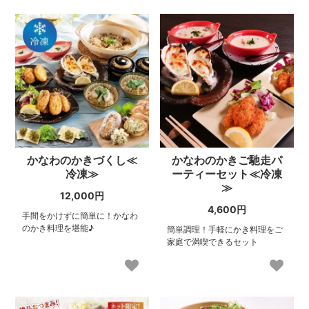
かなわのかきづくし≪
かなわのかきご馳走パ
冷凍≫
ーティーセット≪冷凍
≫
12,000円
4,600円
手間をかけずに簡単に！かなわ
のかき料理を堪能♪
簡単調理！手軽にかき料理をご
家庭で満喫できるセット