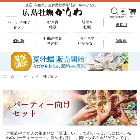
慶応3年創業、生食用牡蠣専門店・料亭かなわ
パーティ向け
むき身
殻付き
贈答用
セット
牡蠣
牡蠣
牡蠣の惣菜
おうちで
酒の肴
調味料
その他
料亭かなわ
ホーム
パーティー向けセット
ご家族やご友人の集まりに「美味しい！」笑顔いっぱい心に残るかな
わのパーティーセット。温めるだけ、手間いらずの逸品ぞろいです。