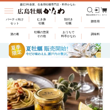
慶応3年創業、生食用牡蠣専門店・料亭かなわ
パーティ向け
むき身
殻付き
贈答用
セット
牡蠣
牡蠣
牡蠣の惣菜
おうちで
酒の肴
調味料
その他
料亭かなわ