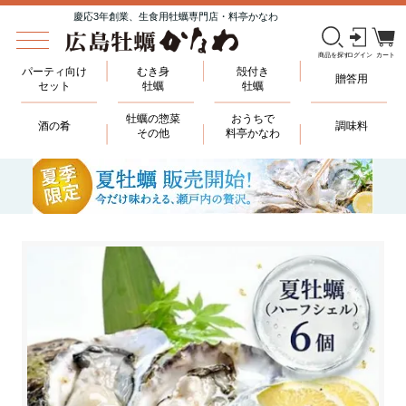
慶応3年創業、生食用牡蠣専門店・料亭かなわ
パーティ向け
むき身
殻付き
贈答用
セット
牡蠣
牡蠣
牡蠣の惣菜
おうちで
酒の肴
調味料
その他
料亭かなわ