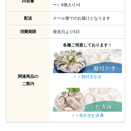
内容量
ー）6個入り×1
配送
クール便でのお届けとなります
消費期限
発送日より5日
各種ご用意しております！
関連商品の
＞＞殻付きかき
ご案内
＞＞生かきむき身