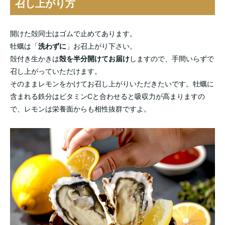
召し上がり方
開けた殻同士はゴムで止めてあります。
牡蠣は「
洗わずに
」お召上がり下さい。
殻付き生かきは
殻を半分開けてお届け
しますので、手間いらずで
召し上がっていただけます。
そのままレモンをかけてお召し上がりいただきたいです。牡蠣に
含まれる鉄分はビタミンCと合わせると吸収力が高まりますの
で、レモンは栄養面からも相性抜群ですよ。