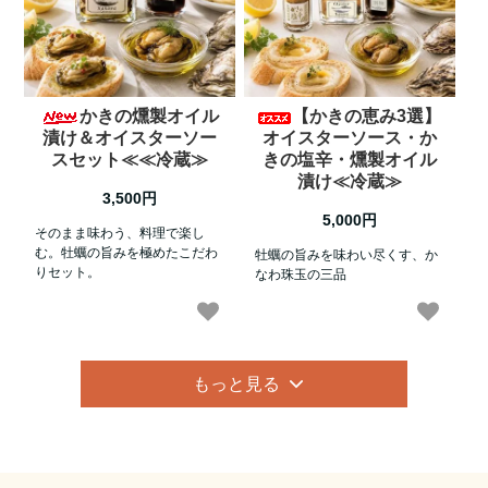
かきの燻製オイル
【かきの恵み3選】
漬け＆オイスターソー
オイスターソース・か
スセット≪≪冷蔵≫
きの塩辛・燻製オイル
漬け≪冷蔵≫
3,500円
5,000円
そのまま味わう、料理で楽し
む。牡蠣の旨みを極めたこだわ
牡蠣の旨みを味わい尽くす、か
りセット。
なわ珠玉の三品
もっと見る