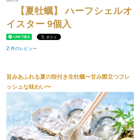
MHS-9
【夏牡蠣】 ハーフシェルオ
イスター 9個入
2
件のレビュー
旨みあふれる夏の殻付き生牡蠣〜甘み際立つフレ
ッシュな味わい〜