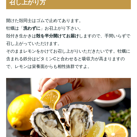
召し上がり方
開けた殻同士はゴムで止めてあります。
牡蠣は「
洗わずに
」お召上がり下さい。
殻付き生かきは
殻を半分開けてお届け
しますので、手間いらずで
召し上がっていただけます。
そのままレモンをかけてお召し上がりいただきたいです。牡蠣に
含まれる鉄分はビタミンCと合わせると吸収力が高まりますの
で、レモンは栄養面からも相性抜群ですよ。