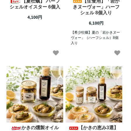
【夏牡蠣】 ハーフ
【生食用】「岩か
シェルオイスター 6個入
きヌーヴォー」ハーフ
シェル 8個入り
4,100円
6,100円
【希少牡蠣】夏の「岩かきヌー
ヴォー」（ハーフシェル）8個
入り
かきの燻製オイル
【かきの恵み3選】