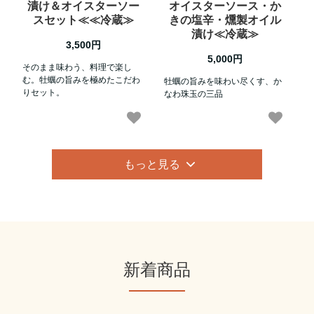
漬け＆オイスターソー
オイスターソース・か
スセット≪≪冷蔵≫
きの塩辛・燻製オイル
漬け≪冷蔵≫
3,500円
5,000円
そのまま味わう、料理で楽し
む。牡蠣の旨みを極めたこだわ
牡蠣の旨みを味わい尽くす、か
りセット。
なわ珠玉の三品
もっと見る
新着商品