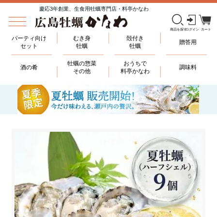
慶応3年創業、生食用牡蠣専門店・料亭かなわ
パーティ向け
むき身
殻付き
贈答用
セット
牡蠣
牡蠣
牡蠣の惣菜
おうちで
酒の肴
調味料
その他
料亭かなわ