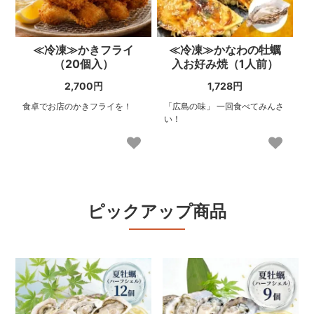
≪冷凍≫かきフライ
≪冷凍≫かなわの牡蠣
（20個入）
入お好み焼（1人前）
2,700円
1,728円
食卓でお店のかきフライを！
「広島の味」 一回食べてみんさ
い！
ピックアップ商品