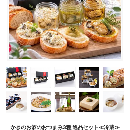
かきのお酒のおつまみ3種 逸品セット≪冷蔵≫