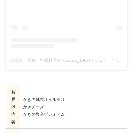
かなわ 広島 牡蠣料理(@kanawa_1867)がシェアした投稿
お
届
かきの燻製オイル漬け
け
かきチーズ
内
かきの塩辛プレミアム
容