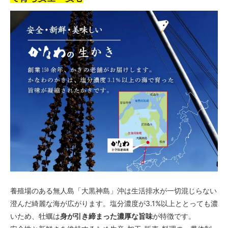
養殖場のある無人島「大黒神島」沖は生活排水が一切混じらない
澄んだ綺麗な海が広がります。塩分濃度が3.1%以上ととっても濃
いため、牡蠣は
身が引き締まった濃厚な旨味
が特徴です。