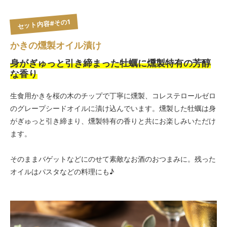
セット内容#その1
かきの燻製オイル漬け
身がぎゅっと引き締まった牡蠣に燻製特有の芳醇
な香り
生食用かきを桜の木のチップで丁寧に燻製、コレステロールゼロ
のグレープシードオイルに漬け込んでいます。燻製した牡蠣は身
がぎゅっと引き締まり、燻製特有の香りと共にお楽しみいただけ
ます。
そのままバゲットなどにのせて素敵なお酒のおつまみに。残った
オイルはパスタなどの料理にも♪