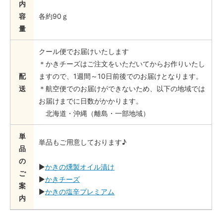
内
容
各約90ｇ
量
クール便でお届けいたします
＊かきチーズはご注文をいただいてからお作りいたし
配
ますので、1週間～10日前後でのお届けとなります。
送
＊航空便でのお届けができないため、以下の地域では
お届けまでに日数がかかります。
北海道・沖縄（離島・一部地域）
単
単品もご用意しております♪
品
の
▶
かきの燻製オイル漬け
ご
▶
かきチーズ
案
▶
かきの塩辛プレミアム
内