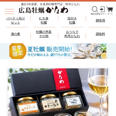
慶応3年創業、生食用牡蠣専門店・料亭かなわ
パーティ向け
むき身
殻付き
贈答用
セット
牡蠣
牡蠣
牡蠣の惣菜
おうちで
酒の肴
調味料
その他
料亭かなわ