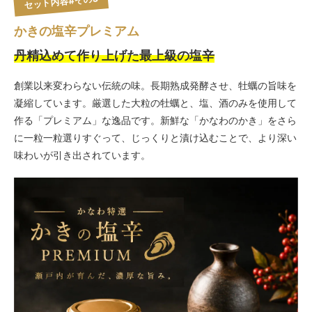
セット内容#その3
かきの塩辛プレミアム
丹精込めて作り上げた最上級の塩辛
創業以来変わらない伝統の味。長期熟成発酵させ、牡蠣の旨味を
凝縮しています。厳選した大粒の牡蠣と、塩、酒のみを使用して
作る「プレミアム」な逸品です。新鮮な「かなわのかき」をさら
に一粒一粒選りすぐって、じっくりと漬け込むことで、より深い
味わいが引き出されています。