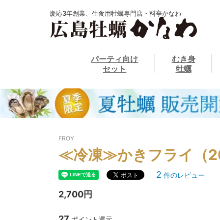
慶応3年創業、生食用牡蠣専門店・料亭かなわ
パーティ向け
むき身
セット
牡蠣
FROY
≪冷凍≫かきフライ（2
2
件のレビュー
2,700円
27
ポイント還元