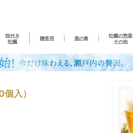
殻付き
牡蠣の惣菜
贈答用
酒の肴
牡蠣
その他
0個入）